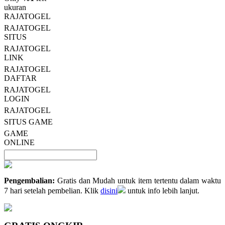
Read
ukuran
13
RAJATOGEL
Reviews.
RAJATOGEL
Tautan
halaman
SITUS
yang
RAJATOGEL
sama.
LINK
RAJATOGEL
DAFTAR
RAJATOGEL
LOGIN
RAJATOGEL
SITUS GAME
GAME
ONLINE
Pengembalian:
Gratis dan Mudah untuk item tertentu dalam waktu
7 hari setelah pembelian. Klik
disini
untuk info lebih lanjut.