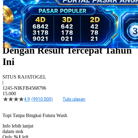
RAJATOGEL
RAJATOGEL : Kumpulan
Link Togel Toto Terpercaya
Dengan Result Tercepat Tahun
Ini
SITUS RAJATOGEL
|
1245-NIKFB4568796
15.000
4.9
(9910.000)
Tulis ulasan
4.5
dari
5
Topi Tanpa Bingkai Futura Wash
bintang,
nilai
Info lebih lanjut
rating
rata-
dalam stok
rata.
Only
%1
left