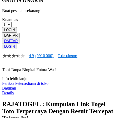
GRATIS ONGKIR
Buat pesanan sekarang!
Kuantitas
LOGIN
DAFTAR
DAFTAR
LOGIN
4.9
(9910.000)
Tulis ulasan
4.9
dari
5
Topi Tanpa Bingkai Futura Wash
bintang,
nilai
Info lebih lanjut
rating
rata-
Periksa ketersediaan di toko
rata.
Bagikan
Read
Details
13
Reviews.
RAJATOGEL : Kumpulan Link Togel
Tautan
halaman
Toto Terpercaya Dengan Result Tercepat
yang
sama.